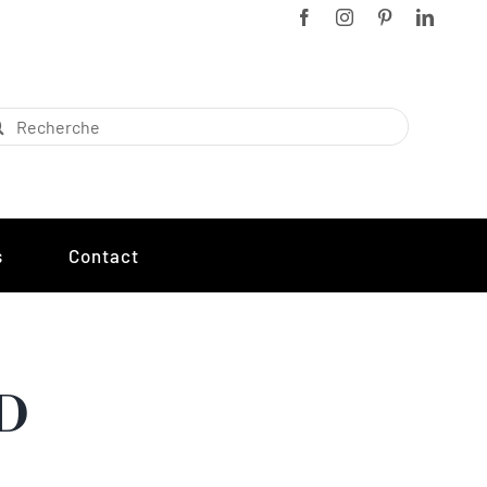
chercher:
s
Contact
D