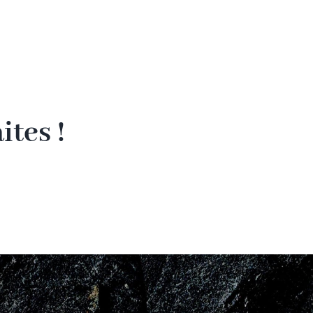
tes !