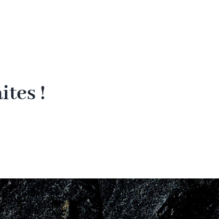
tes !