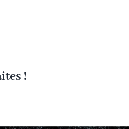
tes !