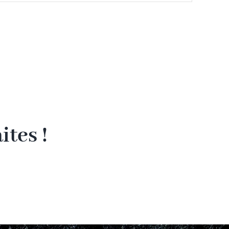
tes !