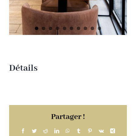
Détails
Partager !
Facebook
Twitter
Reddit
LinkedIn
WhatsApp
Tumblr
Pinterest
Vk
Xing