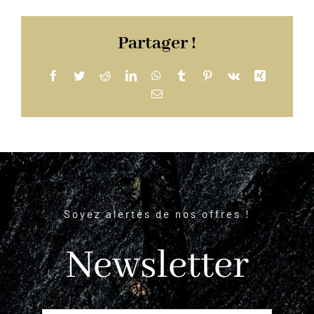
Partager !
Facebook
Twitter
Reddit
LinkedIn
WhatsApp
Tumblr
Pinterest
Vk
Xing
Email
Soyez alertés de nos offres !
Newsletter